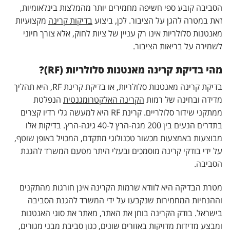
הסביבה קובע ספי חשיפה מחמירים יותר מהמלצות בינלאומיות,
זאת במטרה להגן על הציבור. לכן, ביצוע
בדיקות קרינה
מקצועיות
מאנטנות סלולריות אינו רק עניין של ציות לחוק, אלא צורך חיוני
לשמירה על בריאות הציבור.
מהי בדיקת קרינה מאנטנות סלולריות (RF)?
בדיקת קרינה מאנטנות סלולריות, או בדיקת קרינת RF, היא תהליך
מדידה ובחינה של רמות
הקרינה האלקטרומגנטית
הנפלטת
ממתקני שידור סלולריים. קרינת RF היא למעשה גלי רדיו קצרים
בתדרים הנעים בין 200 מגה-הרץ ל-40 גיגה-הרץ. בדיקות אלו
מבוצעות באמצעות מכשור טכנולוגי מתקדם, המכויל באופן שוטף,
על ידי בודקי קרינה מוסמכים ובעלי היתר מטעם המשרד להגנת
הסביבה.
מטרת הבדיקה היא לוודא שרמות הקרינה אינן חורגות מהתקנים
וההנחיות המחמירות שנקבעו על ידי המשרד להגנת הסביבה
בישראל. בודק הקרינה בוחן את האתר, מאתר את סוגי האנטנות
ומבצע מדידות מדויקות באזורים שונים, כגון סביבת מבני מגורים,