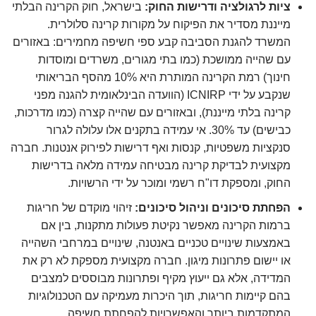
ציות לרגולציה ודרישות החוק:
בישראל, חוק הקרינה הבלתי
מייננת מסדיר את הפיקוח על מקורות קרינה סלולרית.
המשרד להגנת הסביבה קבע ספי חשיפה מחמירים: באזורים
עם שהייה ממושכת (כמו בתי מגורים, משרדים ומוסדות
חינוך) רמת הקרינה המותרת היא 10% מהסף הבריאותי
שנקבע על ידי ICNIRP (הוועדה הבינלאומית להגנה מפני
קרינה בלתי מייננת), ובאזורים עם שהייה קצרה (כמו מדרכות,
כבישים) עד 30%. אי עמידה בתקנים אלו עלולה לגרור
סנקציות משפטיות, קנסות ואף דרישות לפירוק אנטנות. חברה
מקצועית לבדיקת קרינה מבטיחה עמידה מלאה בדרישות
החוק, ומספקת דו"ח רשמי ומוכר על ידי הרשויות.
הפחתת סיכונים וניהול סיכונים:
זיהוי מוקדם של חריגות
ברמות הקרינה מאפשר נקיטת פעולות מתקנות, בין אם
באמצעות שינויים טכניים באנטנה, שינויים במרחבי השהייה
או יישום פתרונות מיגון. חברה מקצועית מספקת לא רק את
המדידה, אלא גם ייעוץ מקיף ופתרונות מבוססים למצבים
בהם קיימות חריגות, תוך היכרות מעמיקה עם הטכנולוגיות
המתקדמות ביותר והאפשרויות להפחתת חשיפה.