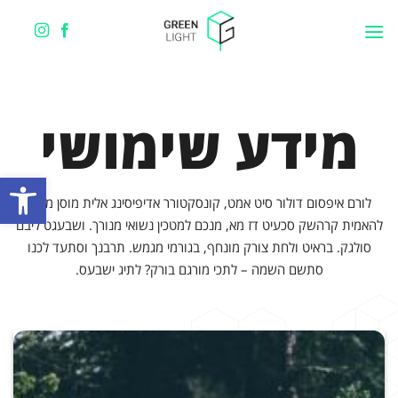
Ski
t
conten
מידע שימושי
פתח סרגל
לורם איפסום דולור סיט אמט, קונסקטורר אדיפיסינג אלית מוסן מנת.
להאמית קרהשק סכעיט דז מא, מנכם למטכין נשואי מנורך. ושבעגט ליבם
סולגק. בראיט ולחת צורק מונחף, בגורמי מגמש. תרבנך וסתעד לכנו
סתשם השמה – לתכי מורגם בורק? לתיג ישבעס.